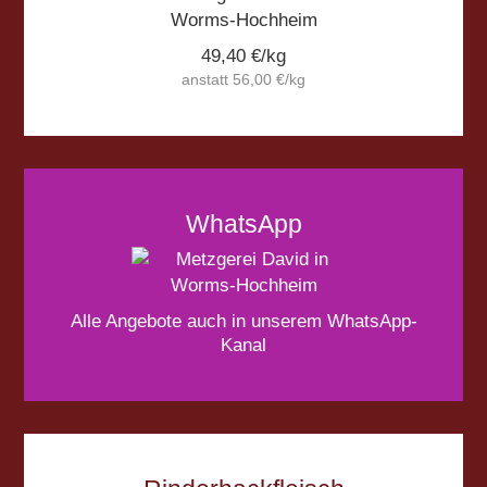
49,40 €/kg
anstatt 56,00 €/kg
WhatsApp
Alle Ange­bote auch in unse­rem Whats­App-
Kanal